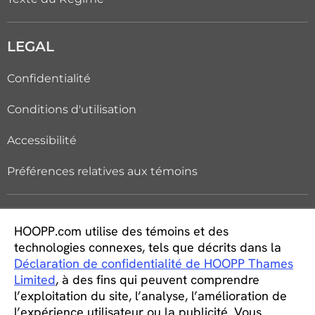
LEGAL
Confidentialité
Conditions d'utilisation
Accessibilité
Préférences relatives aux témoins
WORK AT HOOPP
HOOPP.com utilise des témoins et des
technologies connexes, tels que décrits dans la
Carrières
Déclaration de confidentialité de HOOPP Thames
Limited
, à des fins qui peuvent comprendre
Étudiants et nouveaux diplômés
l’exploitation du site, l’analyse, l’amélioration de
l’expérience utilisateur ou la publicité. Vous
Équité, diversité et inclusion