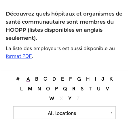
Découvrez quels hôpitaux et organismes de
santé communautaire sont membres du
HOOPP (listes disponibles en anglais
seulement).
La liste des employeurs est aussi disponible au
format PDF
.
#
A
B
C
D
E
F
G
H
I
J
K
,
L
M
N
O
P
Q
R
S
T
U
V
selected
W
X
Y
Z