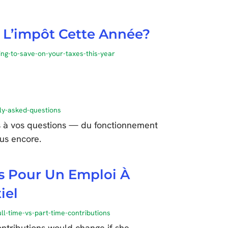
 L’impôt Cette Année?
ing-to-save-on-your-taxes-this-year
ly-asked-questions
s à vos questions — du fonctionnement
us encore.
s Pour Un Emploi À
iel
l-time-vs-part-time-contributions
tributions would change if she