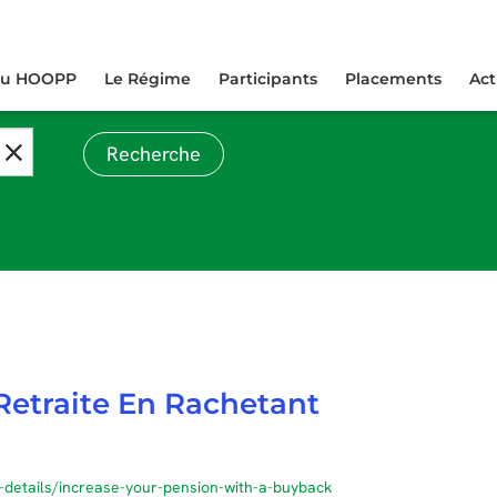
lications et prenez les mesures nécessaires pour vous protéger en li
au HOOPP
Le Régime
Participants
Placements
Act
Recherche
etraite En Rachetant
details/increase-your-pension-with-a-buyback