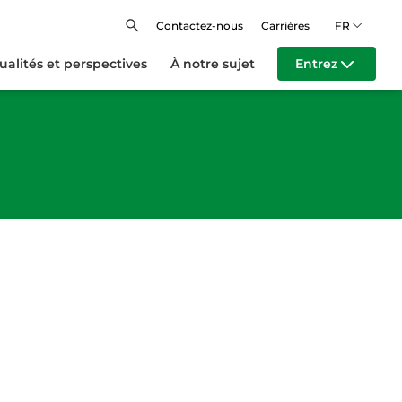
gne.
Contactez-nous
Carrières
FR
ualités et perspectives
À notre sujet
Entrez